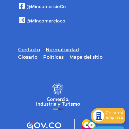
@MincomercioCo
@Mincomercioco
Contacto
Normatividad
Glosario
Políticas
Mapa del sitio