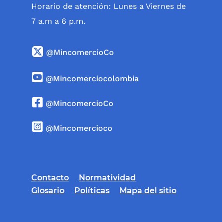
Horario de atención: Lunes a Viernes de
7 a.m a 6 p.m.
@MincomercioCo
@Mincomerciocolombia
@MincomercioCo
@Mincomercioco
Contacto
Normatividad
Glosario
Políticas
Mapa del sitio