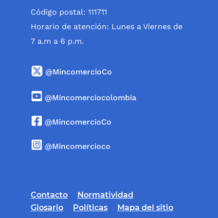
Código postal: 111711
Horario de atención: Lunes a Viernes de
7 a.m a 6 p.m.
@MincomercioCo
@Mincomerciocolombia
@MincomercioCo
@Mincomercioco
Contacto
Normatividad
Glosario
Políticas
Mapa del sitio