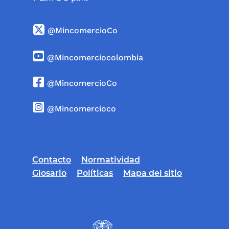
@MincomercioCo
@Mincomerciocolombia
@MincomercioCo
@Mincomercioco
Contacto
Normatividad
Glosario
Políticas
Mapa del sitio