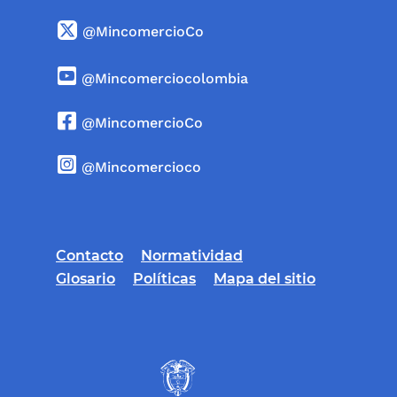
@MincomercioCo
@Mincomerciocolombia
@MincomercioCo
@Mincomercioco
Contacto
Normatividad
Glosario
Políticas
Mapa del sitio