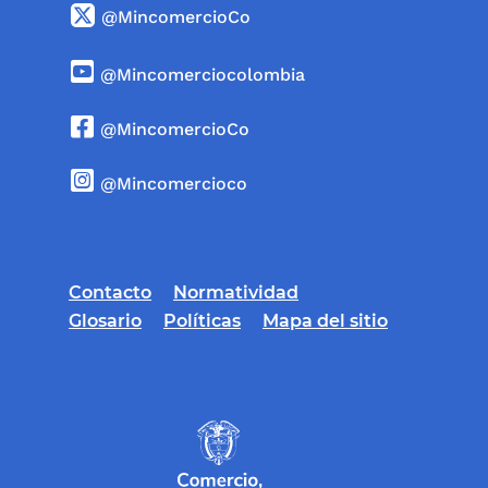
@MincomercioCo
@Mincomerciocolombia
@MincomercioCo
@Mincomercioco
Contacto
Normatividad
Glosario
Políticas
Mapa del sitio