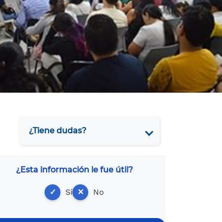
¿Tiene dudas?
¿Esta información le fue útil?
✓
Sí
✕
No