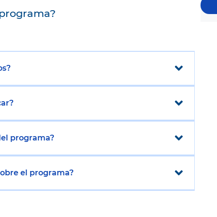
 programa?
os?
car?
 del programa?
sobre el programa?