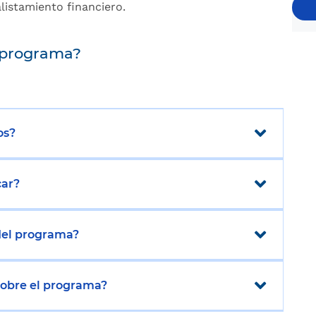
listamiento financiero.
 programa?
os?
car?
 del programa?
sobre el programa?