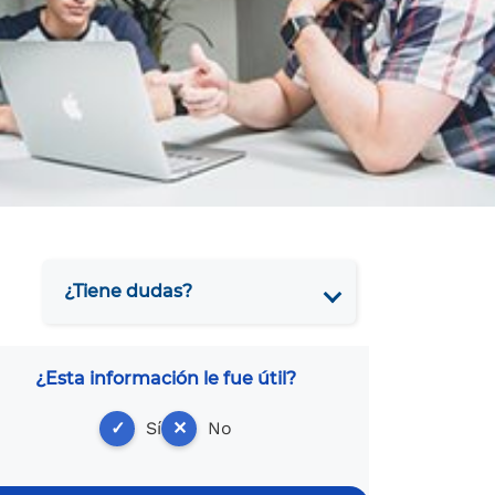
¿Tiene dudas?
¿Esta información le fue útil?
✓
Sí
✕
No