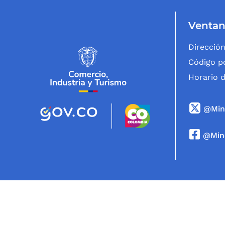
Ventan
Dirección
Código po
Horario d
@Min
@Min