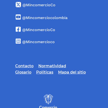
@MincomercioCo
@Mincomerciocolombia
@MincomercioCo
@Mincomercioco
Contacto
Normatividad
Glosario
Políticas
Mapa del sitio