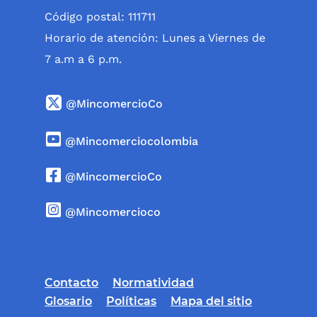
Código postal: 111711
Horario de atención: Lunes a Viernes de
7 a.m a 6 p.m.
@MincomercioCo
@Mincomerciocolombia
@MincomercioCo
@Mincomercioco
Contacto
Normatividad
Glosario
Políticas
Mapa del sitio