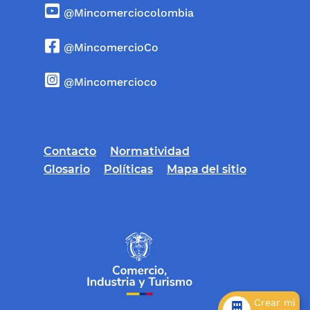
@Mincomerciocolombia
@MincomercioCo
@Mincomercioco
Contacto
Normatividad
Glosario
Políticas
Mapa del sitio