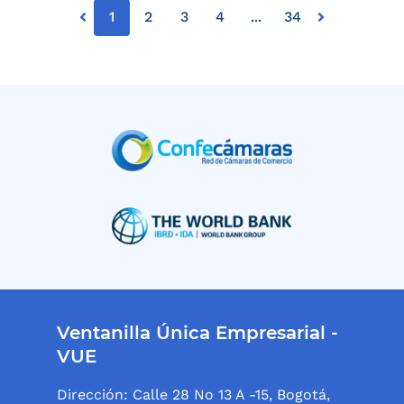
1
2
3
4
...
34
Ventanilla Única Empresarial -
VUE
Dirección: Calle 28 No 13 A -15, Bogotá,