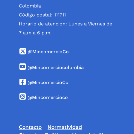
Colombia
Código postal: 111711
Horario de atención: Lunes a Viernes de
7 a.m a 6 p.m.
@MincomercioCo
@Mincomerciocolombia
@MincomercioCo
@Mincomercioco
Contacto
Normatividad