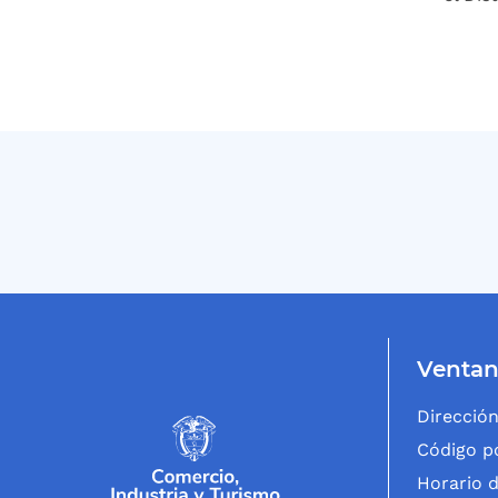
Ventan
Dirección
Código po
Horario d