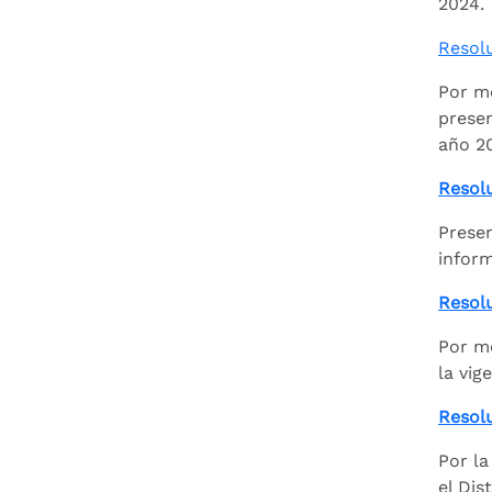
2024.
Resol
Por me
presen
año 2
Resolu
Presen
inform
Resol
Por me
la vig
Resolu
Por la
el Dis